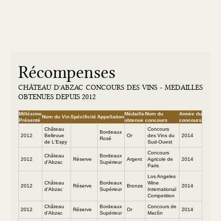
Récompenses
CHÂTEAU D'ABZAC CONCOURS DES VINS - MEDAILLES
OBTENUES DEPUIS 2012
Millésime
Médaille
Nom du
Année du
Nom du Vin
Spécificité
Appellation
Présenté
obtenue
concours
concours
Château
Concours
Bordeaux
2012
Bellevue
Or
des Vins du
2014
Rosé
de L'Espy
Sud-Ouest
Concours
Château
Bordeaux
2012
Réserve
Argent
Agricole de
2014
d'Abzac
Supérieur
Paris
Los Angeles
Château
Bordeaux
Wine
2012
Réserve
Bronze
2014
d'Abzac
Supérieur
International
Competition
Château
Bordeaux
Concours de
2012
Réserve
Or
2014
d'Abzac
Supérieur
Macôn