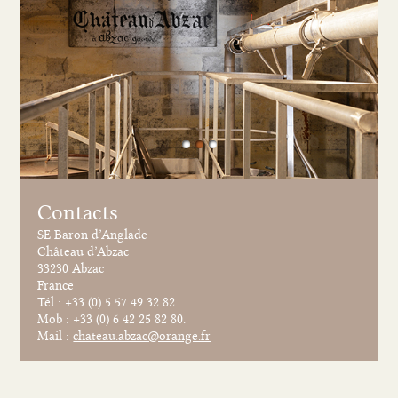
1
2
3
Contacts
SE Baron d’Anglade
Château d’Abzac
33230 Abzac
France
Tél : +33 (0) 5 57 49 32 82
Mob : +33 (0) 6 42 25 82 80.
Mail :
chateau.abzac@orange.fr