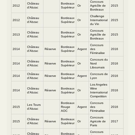
Concours
Château
Bordeaux
2012
Or
Agricôle de
2015
d'Abzac
Supérieur
Bordeaux
Challenge
Château
Bordeaux
2012
Or
International
2015
d'Abzac
Supérieur
du Vin
Concours
Château
Bordeaux
2013
Or
Agricôle de
2015
d'Abzac
Supérieur
Bordeaux
Concours
Château
Bordeaux
2014
Réserve
Argent
des
2016
d'Abzac
Supérieur
Féminalise
Concours du
Château
Bordeaux
2014
Réserve
Or
Nord
2016
d'Abzac
Supérieur
Libournais
Château
Bordeaux
Concours de
2014
Réserve
Argent
2016
d'Abzac
Supérieur
Lyon
Los Angeles
Château
Bordeaux
Wine
2014
Réserve
Or
2016
d'Abzac
Supérieur
International
Competition
Bordeaux
Concours
Les Tours
2015
Rouge
Argent
des
2016
d'Abzac
AOC
Féminalise
Concours
Château
Bordeaux
2015
Réserve
Or
Agricole de
2017
d'Abzac
Supérieur
Paris
Concours
Château
Bordeaux