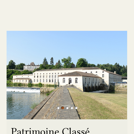
1
2
3
4
5
Patrimoine Classé