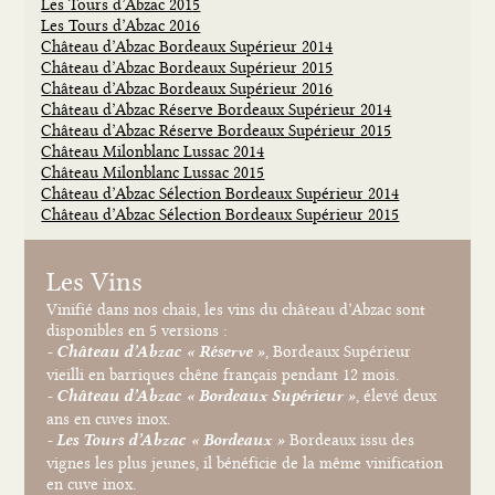
Les Tours d’Abzac 2015
Les Tours d’Abzac 2016
Château d’Abzac Bordeaux Supérieur 2014
Château d’Abzac Bordeaux Supérieur 2015
Château d’Abzac Bordeaux Supérieur 2016
Château d’Abzac Réserve Bordeaux Supérieur 2014
Château d’Abzac Réserve Bordeaux Supérieur 2015
Château Milonblanc Lussac 2014
Château Milonblanc Lussac 2015
Château d’Abzac Sélection Bordeaux Supérieur 2014
Château d’Abzac Sélection Bordeaux Supérieur 2015
Les Vins
Vinifié dans nos chais, les vins du château d’Abzac sont
disponibles en 5 versions :
, Bordeaux Supérieur
- Château d’Abzac « Réserve »
vieilli en barriques chêne français pendant 12 mois.
, élevé deux
- Château d’Abzac « Bordeaux Supérieur »
ans en cuves inox.
Bordeaux issu des
- Les Tours d’Abzac « Bordeaux »
vignes les plus jeunes, il bénéficie de la même vinification
en cuve inox.